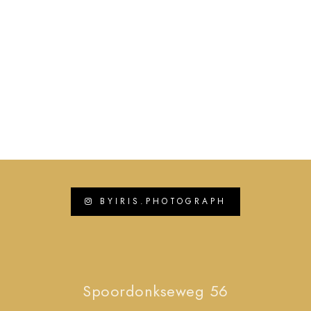
MET RESPECT GEMAAKT
Neem contact op
BYIRIS.PHOTOGRAPH
Spoordonkseweg 56