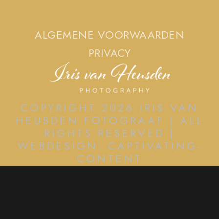
ALGEMENE VOORWAARDEN
PRIVACY
COPYRIGHT 2026 IRIS VAN
HEUSDEN FOTOGRAAF | ALL
RIGHTS RESERVED |
WEBDESIGN: CAPTIVATING-
CONTENT