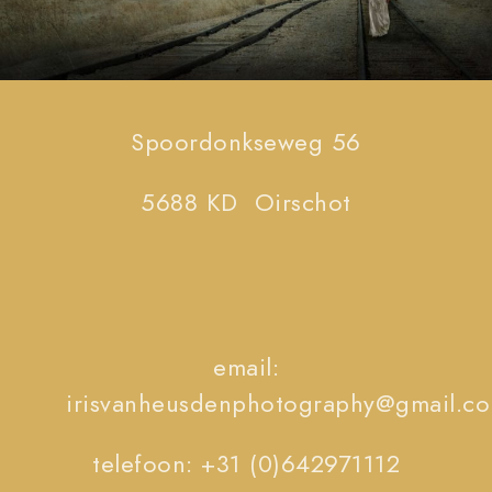
Spoordonkseweg 56
5688 KD Oirschot
email:
irisvanheusdenphotography@gmail.c
telefoon: +31 (0)642971112