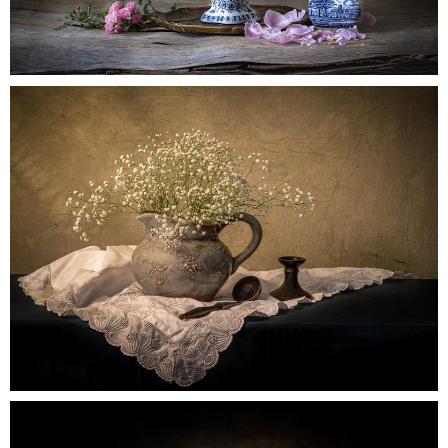
pioengroen1
0
Untitled1e
0