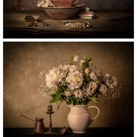
roodservice1
0
Untitled1d