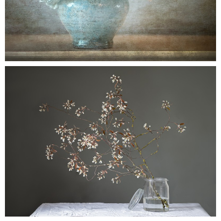
Butterfly
0
krentenboombloesem