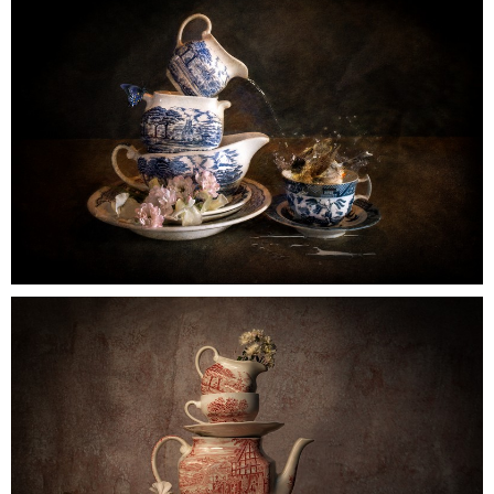
grandpascup
0