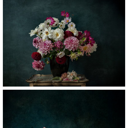
0
prettyinpink
0