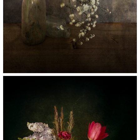
irismetgipskruid
0