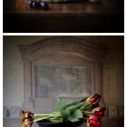
tulproodgeel_3848
0