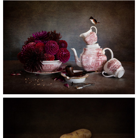
0
grandfatherspipe
0