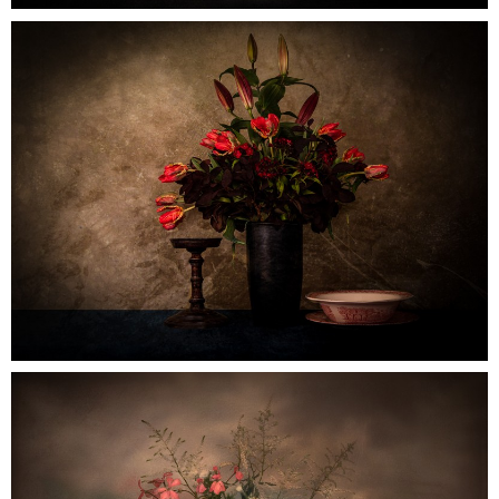
0
Untitled1c
0