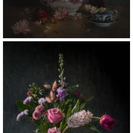
DSCF9743NR
0