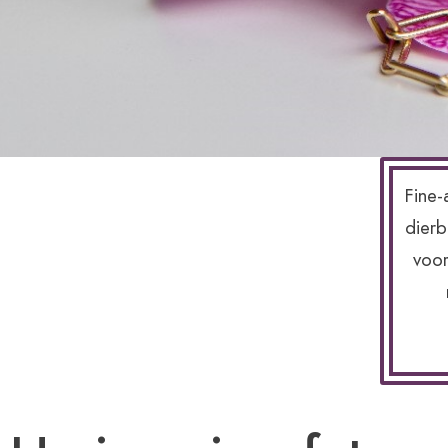
Fine-
dierb
voor