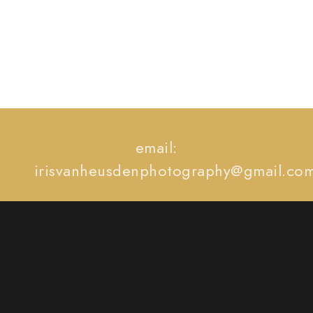
email:
irisvanheusdenphotography@gmail.co
telefoon: +31 (0)642971112