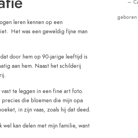
afie
– C
geboren
mogen leren kennen op een
rliet. Het was een geweldig fijne man
dat door hem op 90-jarige leeftijd is
atig aan hem. Naast het schilderij
rij.
 vast te leggen in een fine art foto.
r precies die bloemen die mijn opa
oeket, in zijn vaas, zoals hij dat deed.
 wel kan delen met mijn familie, want