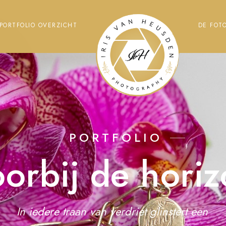
PORTFOLIO OVERZICHT
DE FOT
PORTFOLIO
orbij de hori
In iedere traan van verdriet glinstert een